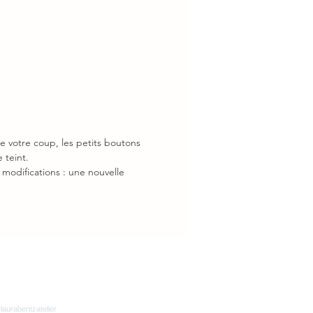
ture ajustable au côté gauche
r
E
uvez choisir un changement de
 dans une gamme proposée sur
vous
 crêpe blanc cassé en polyester et
e votre coup, les petits boutons
 teint.
modifications : une nouvelle
tation "À vos mesures" permettra
re la robe aux courbes de votre
ns le tarif indiqué
 S- M : notre mannequin fait 1m76,
eur mi cuisse