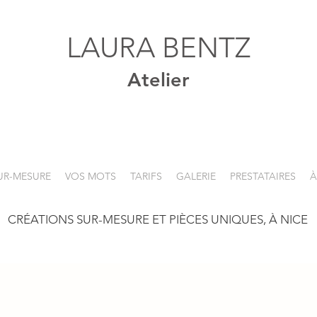
LAURA BENTZ
Ate
li
er
UR-MESURE
VOS MOTS
TARIFS
GALERIE
PRESTATAIRES
À
C
RÉATIONS SUR-MESURE ET PIÈCES UNIQUES, À NICE