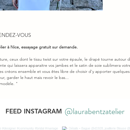
- Ferme
intérieu
MATIÈR
Vous po
RENDEZ-VOUS
matière
rendez-
lier à Nice, essayage gratuit sur demande.
- Double
viscose
ure, ceux dont le tissu twist sur votre épaule, le drapé tourne autour d
ente qui laissera apparaitre vos jambes et le satin de soie sublimera votre
TAILLE
 créons ensemble et vous êtes libre de choisir d'y apporter quelques 
La pres
, garder le haut mais revoir le bas...
 modèle. "
de mett
corps da
- Taille
taille 36
@laurabentzatelier
FEED INSTAGRAM
- Longu