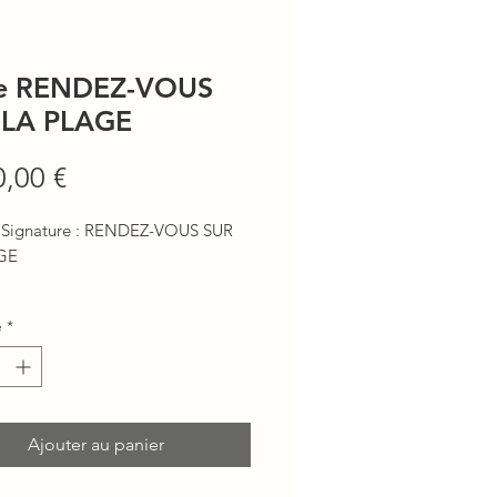
e RENDEZ-VOUS
 LA PLAGE
Prix
0,00 €
 Signature : RENDEZ-VOUS SUR
GE
PTION
é
*
ourte, fente devant
les asymétriques
twisté sur l'épaule gauche
Ajouter au panier
décolleté dos bénitier asymétrique
doublée