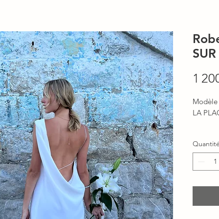
Rob
SUR
1 20
Modèle
LA PLA
DESCRI
Quantit
- Robe c
- Bretel
- Tissu 
- Robe 
- Robe 