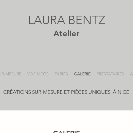
LAURA BENTZ
Ate
li
er
UR-MESURE
VOS MOTS
TARIFS
GALERIE
PRESTATAIRES
À
C
RÉATIONS SUR-MESURE ET PIÈCES UNIQUES, À NICE